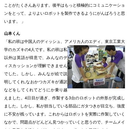
ことがたくさんあります。後半はもっと積極的にコミュニケーショ
ンをとって、よりよいロボットを製作できるようにがんばろうと思
います。 」
山本くん
「私の班は中国人のディッシュ、アメリカ人のエディ、東京工業大
学のカズキの4人です。私の
班は私
以外は英語が得意で、みんなのデ
ィスカッションが理解できません
でした。しかし、みんなが絵で説
明してくれ,なおかつカズキが通訳
などをしてくれてどうにか乗り越
えました。4日目が過ぎ、作製する3台のロボットの外形が完成し
ました。しかし、私が担当している部品にガタつきが目立ち、強度
に不安が残っています。これからはロボットを実際に作製していく
なかで、問題点がどんどん見つかっていくと思うので、チームメイ