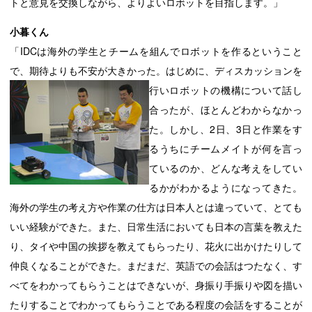
トと意見を交換しながら、よりよいロボットを目指します。」
小暮くん
「IDCは海外の学生とチームを組んでロボットを作るということ
で、期待よりも不安が大きかった。
はじめに、ディスカッションを
行いロボットの機構について話し
合ったが、ほとんどわからなかっ
た。しかし、2日、3日と作業をす
るうちにチームメイトが何を言っ
ているのか、どんな考えをしてい
るかがわかるようになってきた。
海外の学生の考え方や作業の仕方は日本人とは違っていて、とても
いい経験ができた。また、日常生活においても日本の言葉を教えた
り、タイや中国の挨拶を教えてもらったり、花火に出かけたりして
仲良くなることができた。まだまだ、英語での会話はつたなく、す
べてをわかってもらうことはできないが、身振り手振りや図を描い
たりすることでわかってもらうことである程度の会話をすることが