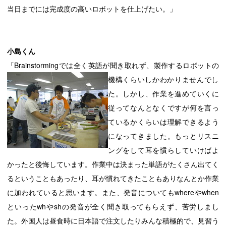
当日までには完成度の高いロボットを仕上げたい。」
小島くん
「Brainstormingでは全く英語が聞き取れず、製作するロボットの
機構くらいしかわかりませんで
し
た。しかし、作業を進めていくに
従ってなんとなくですが何を言っ
ているかくらいは理解できるよう
になってきました。もっとリスニ
ングをして耳を慣らしていけばよ
かったと後悔しています。作業中は決まった単語がたくさん出てく
るということもあったり、耳が慣れてきたこともありなんとか作業
に加われていると思います。また、発音についてもwhereやwhen
といったwhやshの発音が全く聞き取ってもらえず、苦労しまし
た。外国人は昼食時に日本語で注文したりみんな積極的で、見習う