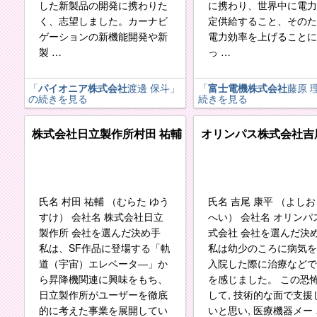
した新製品の開発に携わりた
に携わり、世界中に電力
く、志望しました。カーナビ
定供給すること、そのた
ゲーションの新機能開発や新
電力効率を上げることに
製 …
っ …
「
パイオニア株式会社
渡邊 保斗
」
「
富士電機株式会社
藤原 
の続きを見る
続きを見る
株式会社日立製作所
村田 祐輔
オリンパス株式会社
吉
氏名 村田 祐輔 （むらた ゆう
氏名 吉尾 康平 （よしお
すけ） 会社名 株式会社日立
へい） 会社名 オリンパ
製作所 会社を選んだ決め手
式会社 会社を選んだ決
私は、SF作品に登場する「軌
私は幼少のころに病気を
道（宇宙）エレベータ―」か
入院した際に治療などで
ら昇降機関連に興味をもち、
を感じました。 この恐
日立製作所がユーザーを徹底
して, 技術的な面で支援
的に考えた事業を展開してい
いと思い, 医療機器メー