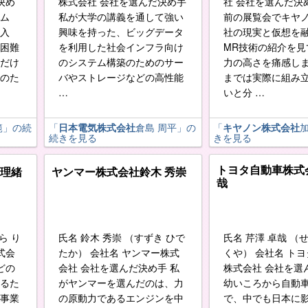
決め
株式会社 会社を選んだ決め手
社 会社を選んだ決
ム
私が大学の講義を通して強い
前の展覧会でキヤ
入
興味を持った、ビッグデータ
社の現実と仮想を
困難
を利用した社会インフラ向け
MR技術の紹介を見
だけ
のシステム構築のためのサー
力の高さを痛感し
のた
バやストレージなどの高性能
までは実際に組み
…
いと分 …
範
」の続
「
日本電気株式会社
倉島 周平
」の
「
キヤノン株式会社
加
続きを見る
きを見る
トヨタ自動車株式
 理緒
ヤンマー株式会社
鈴木 秀崇
哉
ら り
氏名 鈴木 秀崇 （すずき ひで
氏名 芹澤 卓哉 （
式会
たか） 会社名 ヤンマー株式
くや） 会社名 ト
どの
会社 会社を選んだ決め手 私
株式会社 会社を選
るた
がヤンマーを選んだのは、力
幼いころから自動
事業
の原動力であるエンジンを中
で、中でも日本に