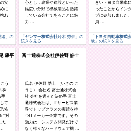
の安
心とし，農業や建設といった
きいトヨタ自動車
めに
幅広い分野で機械製品を活躍
ったことからイン
携わ
している会社であることに魅
プに参加しました
力 …
員 …
理緒
」の
「
ヤンマー株式会社
鈴木 秀崇
」の
「
トヨタ自動車株式
続きを見る
哉
」の続きを見る
尾 康平
富士通株式会社
伊佐野 皓士
 こう
氏名 伊佐野 皓士 （いさの こ
ス株
うじ） 会社名 富士通株式会
め手
社 会社を選んだ決め手 富士
して
通株式会社は、ITサービス業
恐怖
界でトップクラスの実績を持
怖に対
つITメーカー企業です。その
した
魅力は、システム開発だけで
 …
なく様々なハードウェア機 …