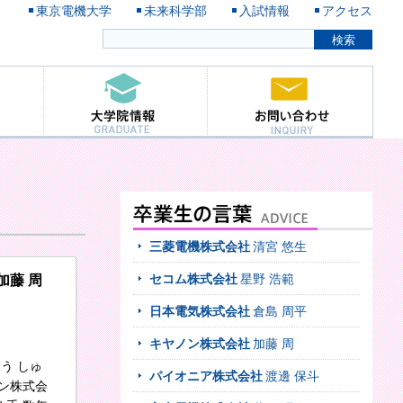
東京電機大学
未来科学部
入試情報
アクセス
三菱電機株式会社
清宮 悠生
加藤 周
セコム株式会社
星野 浩範
日本電気株式会社
倉島 周平
キヤノン株式会社
加藤 周
とう しゅ
パイオニア株式会社
渡邊 保斗
ノン株式会