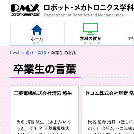
frweb
>
進路・就職
>
卒業生の言葉
三菱電機株式会社
清宮 悠生
セコム株式会社
星野 
氏名 清宮 悠生 （きよみや ゆ
氏名 星野 浩範 （ほしの
うき） 会社名 三菱電機株式
のり） 会社名 セコム株