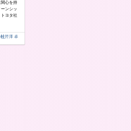
に関心を持
ターンシッ
。トヨタ社
会社
芹澤 卓