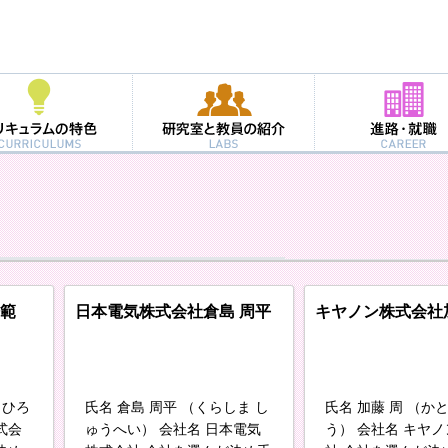
浩範
日本電気株式会社
倉島 周平
キヤノン株式会社
 ひろ
氏名 倉島 周平 （くらしま し
氏名 加藤 周 （か
式会
ゅうへい） 会社名 日本電気
う） 会社名 キヤ