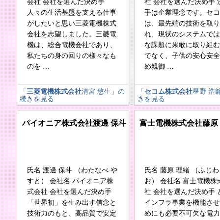
会社 会社を選んだ決め手
社 会社を選んだ決め手 
人々の生活基盤を支える仕事
手は企業理念です。セコ
がしたいと思い三菱電機株式
は、最先端の技術を取り
会社を志望しました。三菱電
れ、現状のシステムでは
機は、総合電機会社であり、
な課題に果敢に取り組む
私たちの身の回りの様々なも
でなく、子供の安心安全
のを …
め親御 …
「
三菱電機株式会社
清宮 悠生
」の
「
セコム株式会社
星野 浩
続きを見る
きを見る
パイオニア株式会社
渡邊 保斗
富士電機株式会社
藤原
氏名 渡邊 保斗 （わたなべ や
氏名 藤原 理緒 （ふじわ
すと） 会社名 パイオニア株
お） 会社名 富士電機株
式会社 会社を選んだ決め手
社 会社を選んだ決め手 
「世界初」を生み出す信念と
インフラ事業を機能させ
技術力のもと、高品質で安定
めにも必要不可欠な電力