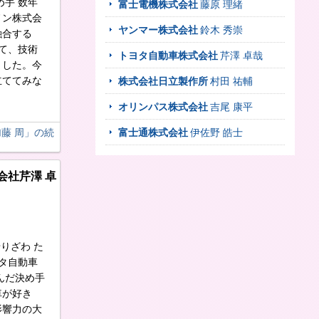
め手 数年
富士電機株式会社
藤原 理緒
ノン株式会
ヤンマー株式会社
鈴木 秀崇
融合する
て、技術
トヨタ自動車株式会社
芹澤 卓哉
ました。今
立ててみな
株式会社日立製作所
村田 祐輔
オリンパス株式会社
吉尾 康平
藤 周
」の続
富士通株式会社
伊佐野 皓士
会社
芹澤 卓
せりざわ た
ヨタ自動車
んだ決め手
車が好き
影響力の大