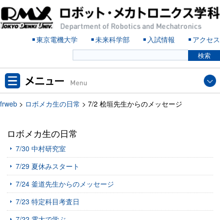
東京電機大学
未来科学部
入試情報
アクセス
frweb
>
ロボメカ生の日常
>
7/2 桧垣先生からのメッセージ
ロボメカ生の日常
7/30 中村研究室
7/29 夏休みスタート
7/24 釜道先生からのメッセージ
7/23 特定科目考査日
7/22 電大で学ぶ