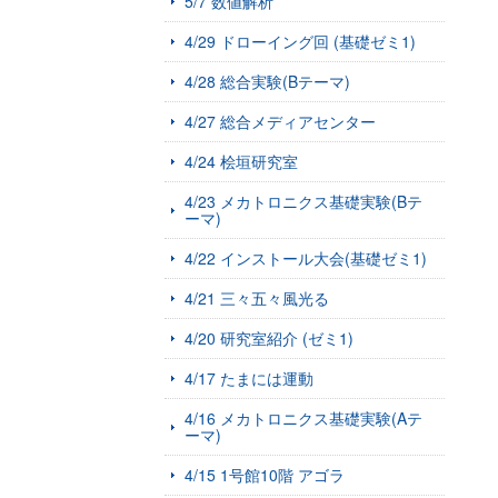
5/7 数値解析
4/29 ドローイング回 (基礎ゼミ1)
4/28 総合実験(Bテーマ)
4/27 総合メディアセンター
4/24 桧垣研究室
4/23 メカトロニクス基礎実験(Bテ
ーマ)
4/22 インストール大会(基礎ゼミ1)
4/21 三々五々風光る
4/20 研究室紹介 (ゼミ1)
4/17 たまには運動
4/16 メカトロニクス基礎実験(Aテ
ーマ)
4/15 1号館10階 アゴラ